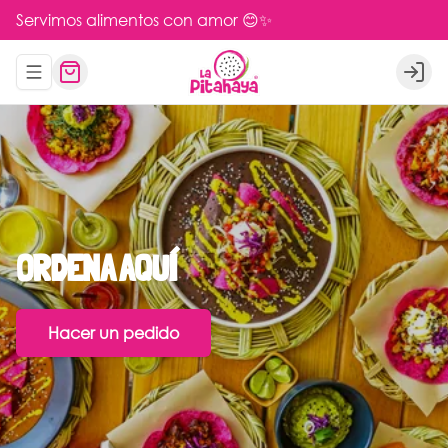
Servimos alimentos con amor 😊✨
Abrir menu de navegación
Logi
ORDENA
AQUÍ
Hacer un pedido