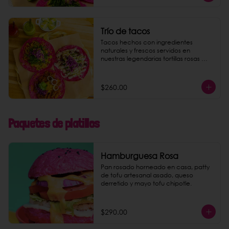
Trío de tacos
Tacos hechos con ingredientes 
naturales y frescos servidos en 
nuestras legendarias tortillas rosas 
hechas a mano al momento. Dar la 
opción de los 6 rellenos de tacos: - 
pastor de setas - machacha tofu - 
$260.00
coliflor con requesón de coco - 
papas al curry - camote al pesto - 
crudi (mousse de aguacate).
Paquetes de platillos
Hamburguesa Rosa
Pan rosado horneado en casa, patty 
de tofu artesanal asado, queso 
derretido y mayo tofu chipotle.
$290.00