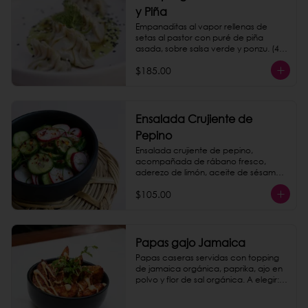
y Piña
Empanaditas al vapor rellenas de 
setas al pastor con puré de piña 
asada, sobre salsa verde y ponzu. (4 
piezas)
$185.00
Ensalada Crujiente de
Pepino
Ensalada crujiente de pepino, 
acompañada de rábano fresco, 
aderezo de limón, aceite de sésamo y 
hojas de menta.
$105.00
Papas gajo Jamaica
Papas caseras servidas con topping 
de jamaica orgánica, paprika, ajo en 
polvo y flor de sal orgánica. A elegir: 
queso de nuez, chipotle mayo o 
catsup.