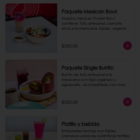
Paquete Mexican Bowl
Nuestro Mexican Protein Bowl 
contiene: Tofu artesanal, camote, 
arroz a la mexicana, frijoles, vegetales 
frescos, chukrut, guacamole, aderezo 
y semillas. 

Completa tu paquete con una 
$350.00
Horchata de Amaranto, que es una 
bebida tradicional ligera y 
refrescante, preparada con semillas 
de amaranto, arroz y canela.
Paquete Single Burrito
Burrito de tofu artesanal a la 
mexicana con frijol orgánico y 
aguacate,  acompañado con mayo 
chipotle casera. Incluye un agua de 
jamaica o un café de olla. ¡Todo un 
paquete rico y saludable, que le 
$320.00
puedes dar un saber explosivo 
agregando chorizo de garbanzo 
como extra!
Platillo y bebida
Enfrijoladas hechas con frijoles 
cremosos sobre las auténticas tortillas 