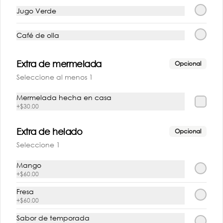
Jugo Verde
Café de olla
Extra de mermelada
Opcional
Seleccione al menos 1
Mermelada hecha en casa
+
$30.00
Conócenos
Extra de helado
Opcional
Seleccione 1
Despachos
Términos y condiciones
Mango
+
$60.00
Política de privacidad
Fresa
Redes sociales
+
$60.00
Sabor de temporada
Instagram