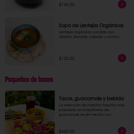
$145.00
Sopa de Lentejas Orgánicas
Lentejas orgánicas cocidas con 
cilantro, jitomate, cebolla y comino.
$120.00
Paquetes de tacos
Tacos, guacamole y bebida
La selección de nuestros taquitos más 
populares acompañados de 
guacamole recién hecho con 
totopos de maíz nixtamalizado y una 
bebida a elegir entre agua de 
jamaica o limonada rosa.
$460.00