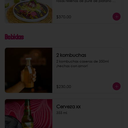
rosas rellenas de puré de plátano 
macho y almendras. Acompaña tu 
platillo con nuestra conocida 
limonada rosa o agua de jamaica. 
$370.00
Puedes darles un toque más rico 
agregando chorizo de garbanzo 
como extra.
Bebidas
2 kombuchas
2 kombuchas caseras de 350ml 
¡hechas con amor!
$230.00
Cerveza xx
355 ml.