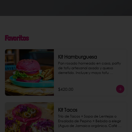
Favoritos
Kit Hamburguesa
Pan rosado horneado en casa, patty 
de tofu artesanal asado y queso 
derretido. Incluye:y mayo tofu 
chipotle, papas gajo jamaica y una 
bebida a elegir.
$420.00
Kit Tacos
Trío de Tacos + Sopa de Lentejas o 
Ensalada de Pepino + Bebida a elegir 
(Agua de Jamaica orgánica, Café de 
Olla o Agua mineral Topo Chico)