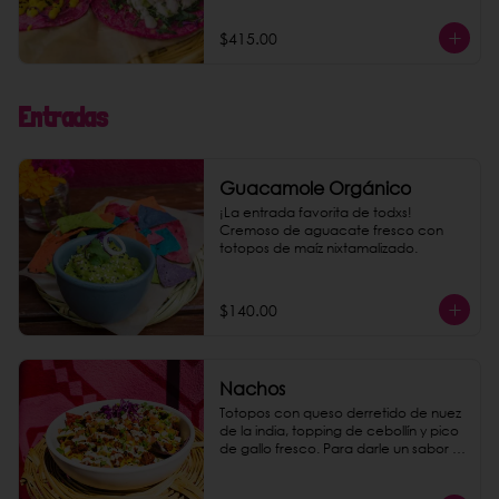
$415.00
Entradas
Guacamole Orgánico
¡La entrada favorita de todxs! 
Cremoso de aguacate fresco con 
totopos de maíz nixtamalizado.
$140.00
Nachos
Totopos con queso derretido de nuez 
de la india, topping de cebollín y pico 
de gallo fresco. Para darle un sabor 
explosivo agrega chorizo de 
garbanzo como extra.