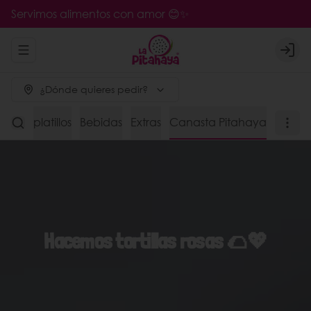
Servimos alimentos con amor 😊✨
Abrir menu de navegación
Logi
¿Dónde quieres pedir?
s de platillos
Bebidas
Extras
Canasta Pitahaya
Hacemos tortillas rosas 🌮💖