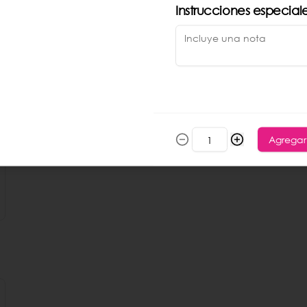
Cerveza xx
Instrucciones especial
355 ml.
$65.00
Agregar