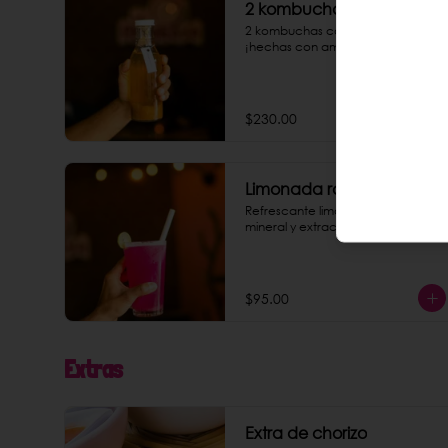
2 kombuchas
2 kombuchas caseras de 350ml 
¡hechas con amor!
$230.00
Limonada rosa
Refrescante limonada con agua 
mineral y extracto de betabel.
$95.00
Extras
Extra de chorizo