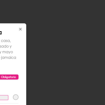
a
Close
 casa,
asado y
:y mayo
o jamaica
Obligatorio