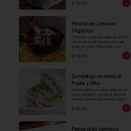
$140.00
Flautas de Jamaica
Orgánica
3 Flautas crujientes rellenas de flor 
de jamaica de Nayarit, pico de 
gallo, en salsa tatemada con 
crema de nuez de la india.
$150.00
Dumplings de Setas al
Pastor y Piña
Empanaditas al vapor rellenas de 
setas al pastor con puré de piña 
asada, sobre salsa verde y ponzu. 
(4 piezas)
$185.00
Papas gajo Jamaica