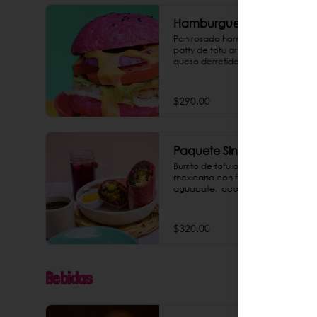
Hamburguesa Rosa
Pan rosado horneado en casa, 
patty de tofu artesanal asado, 
queso derretido y mayo tofu 
chipotle.
$290.00
Paquete Single Burrito
Burrito de tofu artesanal a la 
mexicana con frijol orgánico y 
aguacate,  acompañado con 
mayo chipotle casera. Incluye un 
agua de jamaica o un café de 
olla. ¡Todo un paquete rico y 
$320.00
saludable, que le puedes dar un 
saber explosivo agregando 
chorizo de garbanzo como extra!
Bebidas