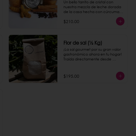
Un bello tarrito de cristal con 
nuestra mezcla de leche dorada 
de la casa hecha con cúrcuma, 
pimienta negra y canela.
$210.00
Flor de sal (½ Kg)
¡La sal gourmet por su gran valor 
gastronómico ahora en tu hogar! 
Traída directamente desde 
Colima, le dará a todos los platillos 
un toque delicioso.
$195.00