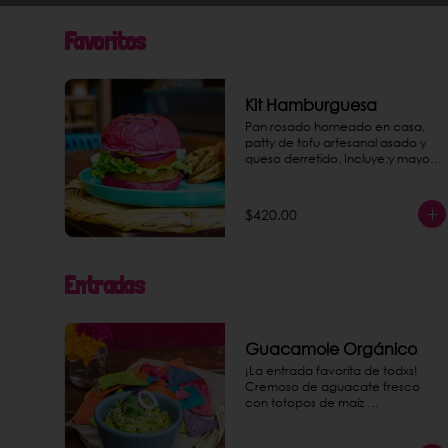
Favoritos
Kit Hamburguesa
Pan rosado horneado en casa, 
patty de tofu artesanal asado y 
queso derretido. Incluye:y mayo 
tofu chipotle, papas gajo jamaica 
y una bebida a elegir.
$420.00
Entradas
Guacamole Orgánico
¡La entrada favorita de todxs! 
Cremoso de aguacate fresco 
con totopos de maíz 
nixtamalizado.