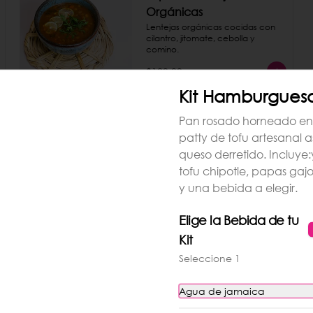
Orgánicas
Lentejas orgánicas cocidas con 
cilantro, jitomate, cebolla y 
comino.
$120.00
Kit Hamburgues
Pan rosado horneado en
patty de tofu artesanal 
queso derretido. Incluye
Trío de tacos
tofu chipotle, papas gaj
Tacos hechos con ingredientes 
y una bebida a elegir.
naturales y frescos servidos en 
nuestras legendarias tortillas rosas 
hechas a mano al momento. Dar 
Elige la Bebida de tu
la opción de los 6 rellenos de 
tacos: - pastor de setas - 
Kit
$260.00
machacha tofu - coliflor con 
Seleccione 1
requesón de coco - papas al 
curry - camote al pesto - crudi 
(mousse de aguacate).
Agua de jamaica