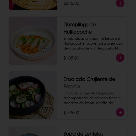
como extra.
$225.00
Dumplings de
Huitlacoche
Empanadas al vapor rellenas de 
Huitlacoche, sobre salsa cremosa 
de cacahuate y chile guajillo (4 
piezas)
$185.00
Ensalada Crujiente de
Pepino
Ensalada crujiente de pepino, 
acompañada de rábano fresco, 
aderezo de limón, aceite de 
sésamo y hojas de menta.
$105.00
Sopa de Lentejas