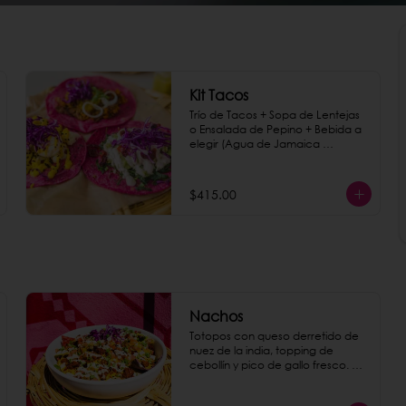
Kit Tacos
Trío de Tacos + Sopa de Lentejas 
o Ensalada de Pepino + Bebida a 
elegir (Agua de Jamaica 
orgánica, Café de Olla o Agua 
mineral Topo Chico)
$415.00
Nachos
Totopos con queso derretido de 
nuez de la india, topping de 
cebollín y pico de gallo fresco. 
Para darle un sabor explosivo 
agrega chorizo de garbanzo 