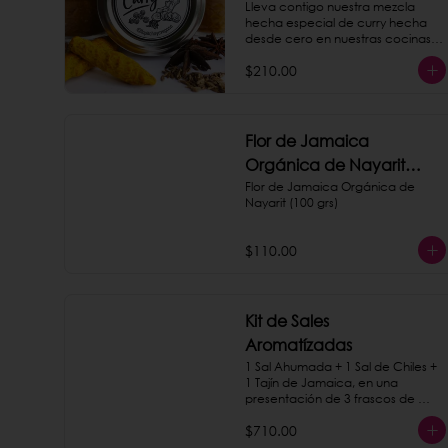
Lleva contigo nuestra mezcla 
hecha especial de curry hecha 
desde cero en nuestras cocinas. 
¡Es la misma que servimos en 
$210.00
nuestro taquito de papas!
Flor de Jamaica
Orgánica de Nayarit
(100 grs)
Flor de Jamaica Orgánica de 
Nayarit (100 grs)
$110.00
Kit de Sales
Aromatízadas
1 Sal Ahumada + 1 Sal de Chiles + 
1 Tajín de Jamaica, en una 
presentación de 3 frascos de 
vidrios sobre una base de 
$710.00
madera.