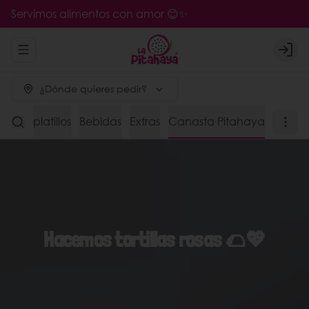
Servimos alimentos con amor 😊✨
Abrir menu de navegación
Logi
¿Dónde quieres pedir?
s de platillos
Bebidas
Extras
Canasta Pitahaya
Hacemos tortillas rosas 🌮💖