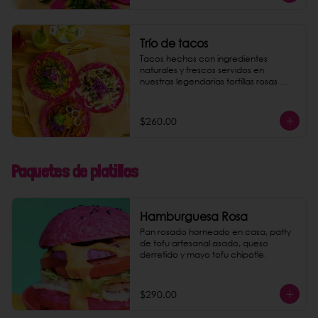
Trío de tacos
Tacos hechos con ingredientes 
naturales y frescos servidos en 
nuestras legendarias tortillas rosas 
hechas a mano al momento. Dar la 
opción de los 6 rellenos de tacos: - 
pastor de setas - machacha tofu - 
$260.00
coliflor con requesón de coco - 
papas al curry - camote al pesto - 
crudi (mousse de aguacate).
Paquetes de platillos
Hamburguesa Rosa
Pan rosado horneado en casa, patty 
de tofu artesanal asado, queso 
derretido y mayo tofu chipotle.
$290.00