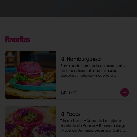
Favoritos
Kit Hamburguesa
Pan rosado horneado en casa, patty 
de tofu artesanal asado y queso 
derretido. Incluye:y mayo tofu 
chipotle, papas gajo jamaica y una 
bebida a elegir.
$420.00
Kit Tacos
Trío de Tacos + Sopa de Lentejas o 
Ensalada de Pepino + Bebida a elegir 
(Agua de Jamaica orgánica, Café de 
Olla o Agua mineral Topo Chico)