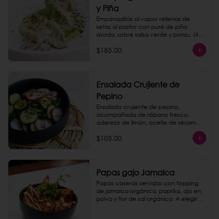
y Piña
Empanaditas al vapor rellenas de 
setas al pastor con puré de piña 
asada, sobre salsa verde y ponzu. (4 
piezas)
$185.00
Ensalada Crujiente de
Pepino
Ensalada crujiente de pepino, 
acompañada de rábano fresco, 
aderezo de limón, aceite de sésamo y 
hojas de menta.
$105.00
Papas gajo Jamaica
Papas caseras servidas con topping 
de jamaica orgánica, paprika, ajo en 
polvo y flor de sal orgánica. A elegir: 
queso de nuez, chipotle mayo o 
catsup.