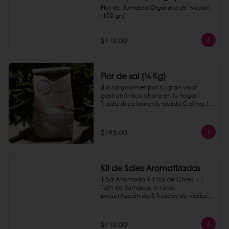
Flor de Jamaica Orgánica de Nayarit 
(100 grs)
$110.00
Flor de sal (½ Kg)
¡La sal gourmet por su gran valor 
gastronómico ahora en tu hogar! 
Traída directamente desde Colima, le 
dará a todos los platillos un toque 
delicioso.
$195.00
Kit de Sales Aromatízadas
1 Sal Ahumada + 1 Sal de Chiles + 1 
Tajín de Jamaica, en una 
presentación de 3 frascos de vidrios 
sobre una base de madera.
$710.00