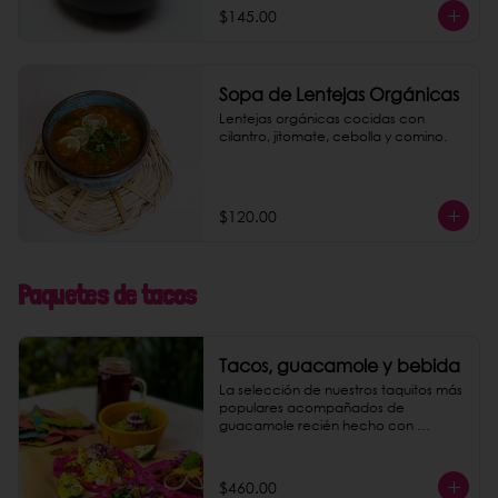
$145.00
Sopa de Lentejas Orgánicas
Lentejas orgánicas cocidas con 
cilantro, jitomate, cebolla y comino.
$120.00
Paquetes de tacos
Tacos, guacamole y bebida
La selección de nuestros taquitos más 
populares acompañados de 
guacamole recién hecho con 
totopos de maíz nixtamalizado y una 
bebida a elegir entre agua de 
jamaica o limonada rosa.
$460.00