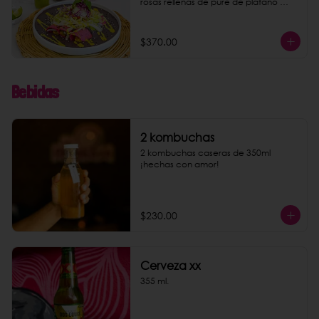
rosas rellenas de puré de plátano 
macho y almendras. Acompaña tu 
platillo con nuestra conocida 
limonada rosa o agua de jamaica. 
$370.00
Puedes darles un toque más rico 
agregando chorizo de garbanzo 
como extra.
Bebidas
2 kombuchas
2 kombuchas caseras de 350ml 
¡hechas con amor!
$230.00
Cerveza xx
355 ml.