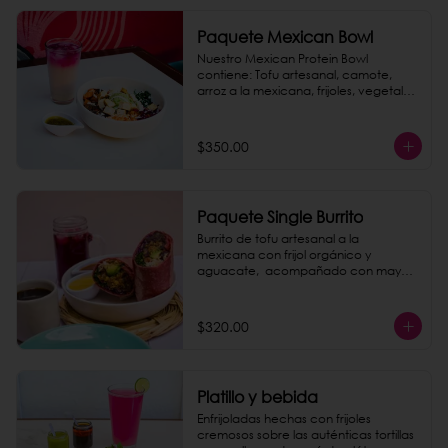
Paquete Mexican Bowl
Nuestro Mexican Protein Bowl 
contiene: Tofu artesanal, camote, 
arroz a la mexicana, frijoles, vegetales 
frescos, chukrut, guacamole, aderezo 
y semillas. 

Completa tu paquete con una 
$350.00
Horchata de Amaranto, que es una 
bebida tradicional ligera y 
refrescante, preparada con semillas 
de amaranto, arroz y canela.
Paquete Single Burrito
Burrito de tofu artesanal a la 
mexicana con frijol orgánico y 
aguacate,  acompañado con mayo 
chipotle casera. Incluye un agua de 
jamaica o un café de olla. ¡Todo un 
paquete rico y saludable, que le 
$320.00
puedes dar un saber explosivo 
agregando chorizo de garbanzo 
como extra!
Platillo y bebida
Enfrijoladas hechas con frijoles 
cremosos sobre las auténticas tortillas 