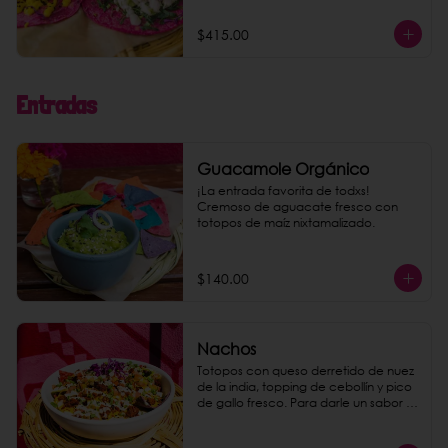
$415.00
Entradas
Guacamole Orgánico
¡La entrada favorita de todxs! 
Cremoso de aguacate fresco con 
totopos de maíz nixtamalizado.
$140.00
Nachos
Totopos con queso derretido de nuez 
de la india, topping de cebollín y pico 
de gallo fresco. Para darle un sabor 
explosivo agrega chorizo de 
garbanzo como extra.