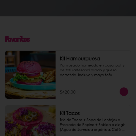
Favoritos
Kit Hamburguesa
Pan rosado horneado en casa, patty 
de tofu artesanal asado y queso 
derretido. Incluye:y mayo tofu 
chipotle, papas gajo jamaica y una 
bebida a elegir.
$420.00
Kit Tacos
Trío de Tacos + Sopa de Lentejas o 
Ensalada de Pepino + Bebida a elegir 
(Agua de Jamaica orgánica, Café de 
Olla o Agua mineral Topo Chico)