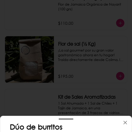
Flor de Jamaica Orgánica de Nayarit 
(100 grs)
$110.00
Flor de sal (½ Kg)
¡La sal gourmet por su gran valor 
gastronómico ahora en tu hogar! 
Traída directamente desde Colima, le 
dará a todos los platillos un toque 
delicioso.
$195.00
Kit de Sales Aromatízadas
1 Sal Ahumada + 1 Sal de Chiles + 1 
Tajín de Jamaica, en una 
presentación de 3 frascos de vidrios 
sobre una base de madera.
Dúo de burritos
$710.00