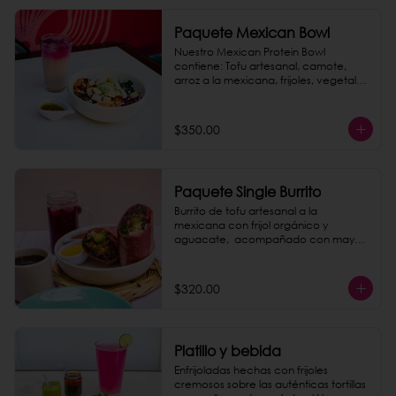
Paquete Mexican Bowl
Nuestro Mexican Protein Bowl 
contiene: Tofu artesanal, camote, 
arroz a la mexicana, frijoles, vegetales 
frescos, chukrut, guacamole, aderezo 
y semillas. 

Completa tu paquete con una 
$350.00
Horchata de Amaranto, que es una 
bebida tradicional ligera y 
refrescante, preparada con semillas 
de amaranto, arroz y canela.
Paquete Single Burrito
Burrito de tofu artesanal a la 
mexicana con frijol orgánico y 
aguacate,  acompañado con mayo 
chipotle casera. Incluye un agua de 
jamaica o un café de olla. ¡Todo un 
paquete rico y saludable, que le 
$320.00
puedes dar un saber explosivo 
agregando chorizo de garbanzo 
como extra!
Platillo y bebida
Enfrijoladas hechas con frijoles 
cremosos sobre las auténticas tortillas 