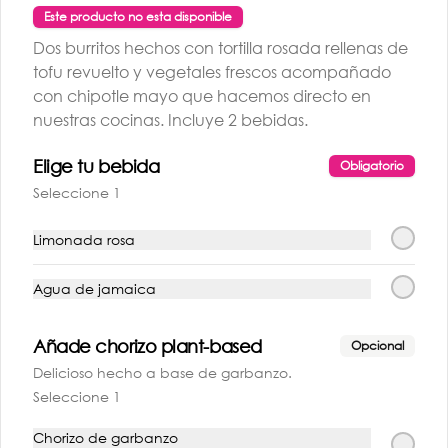
Este producto no esta disponible
Dos burritos hechos con tortilla rosada rellenas de
tofu revuelto y vegetales frescos acompañado
con chipotle mayo que hacemos directo en
nuestras cocinas. Incluye 2 bebidas.
Elige tu bebida
Obligatorio
Seleccione 1
Limonada rosa
Conócenos
Agua de jamaica
Despachos
Términos y condiciones
Añade chorizo plant-based
Opcional
Política de privacidad
Delicioso hecho a base de garbanzo.
Redes sociales
Seleccione 1
Chorizo de garbanzo
Instagram