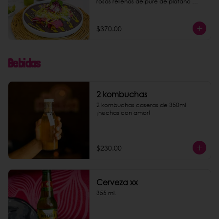
rosas rellenas de puré de plátano 
macho y almendras. Acompaña tu 
platillo con nuestra conocida 
limonada rosa o agua de jamaica. 
$370.00
Puedes darles un toque más rico 
agregando chorizo de garbanzo 
como extra.
Bebidas
2 kombuchas
2 kombuchas caseras de 350ml 
¡hechas con amor!
$230.00
Cerveza xx
355 ml.