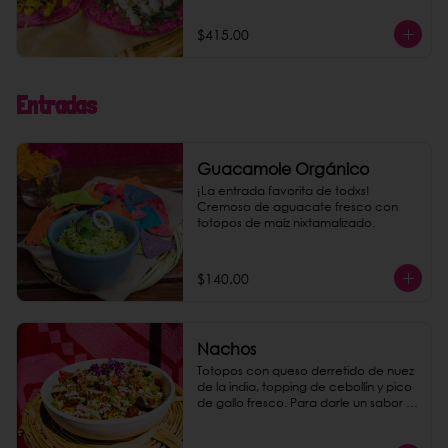
$415.00
Entradas
Guacamole Orgánico
¡La entrada favorita de todxs! 
Cremoso de aguacate fresco con 
totopos de maíz nixtamalizado.
$140.00
Nachos
Totopos con queso derretido de nuez 
de la india, topping de cebollín y pico 
de gallo fresco. Para darle un sabor 
explosivo agrega chorizo de 
garbanzo como extra.