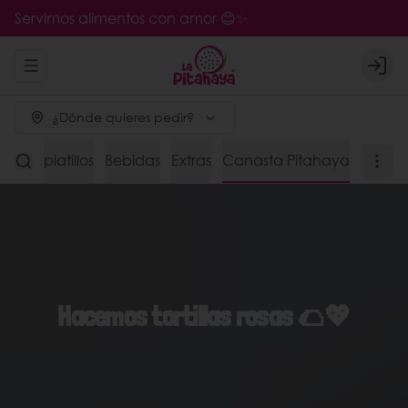
Servimos alimentos con amor 😊✨
Abrir menu de navegación
Logi
¿Dónde quieres pedir?
s de platillos
Bebidas
Extras
Canasta Pitahaya
Hacemos tortillas rosas 🌮💖