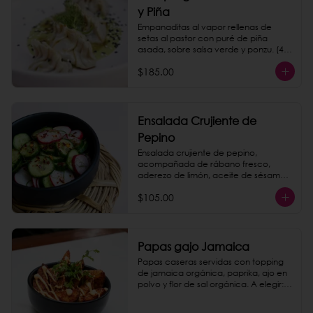
y Piña
Empanaditas al vapor rellenas de 
setas al pastor con puré de piña 
asada, sobre salsa verde y ponzu. (4 
piezas)
$185.00
Ensalada Crujiente de
Pepino
Ensalada crujiente de pepino, 
acompañada de rábano fresco, 
aderezo de limón, aceite de sésamo y 
hojas de menta.
$105.00
Papas gajo Jamaica
Papas caseras servidas con topping 
de jamaica orgánica, paprika, ajo en 
polvo y flor de sal orgánica. A elegir: 
queso de nuez, chipotle mayo o 
catsup.