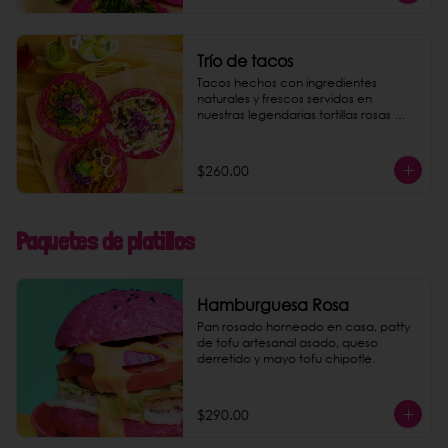
Trío de tacos
Tacos hechos con ingredientes 
naturales y frescos servidos en 
nuestras legendarias tortillas rosas 
hechas a mano al momento. Dar la 
opción de los 6 rellenos de tacos: - 
pastor de setas - machacha tofu - 
$260.00
coliflor con requesón de coco - 
papas al curry - camote al pesto - 
crudi (mousse de aguacate).
Paquetes de platillos
Hamburguesa Rosa
Pan rosado horneado en casa, patty 
de tofu artesanal asado, queso 
derretido y mayo tofu chipotle.
$290.00