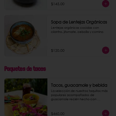
$145.00
Sopa de Lentejas Orgánicas
Lentejas orgánicas cocidas con 
cilantro, jitomate, cebolla y comino.
$120.00
Paquetes de tacos
Tacos, guacamole y bebida
La selección de nuestros taquitos más 
populares acompañados de 
guacamole recién hecho con 
totopos de maíz nixtamalizado y una 
bebida a elegir entre agua de 
jamaica o limonada rosa.
$460.00