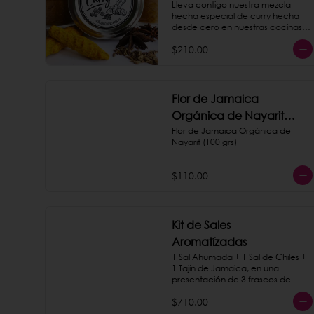
Lleva contigo nuestra mezcla 
hecha especial de curry hecha 
desde cero en nuestras cocinas. 
¡Es la misma que servimos en 
$210.00
nuestro taquito de papas!
Flor de Jamaica
Orgánica de Nayarit
(100 grs)
Flor de Jamaica Orgánica de 
Nayarit (100 grs)
$110.00
Kit de Sales
Aromatízadas
1 Sal Ahumada + 1 Sal de Chiles + 
1 Tajín de Jamaica, en una 
presentación de 3 frascos de 
vidrios sobre una base de 
$710.00
madera.