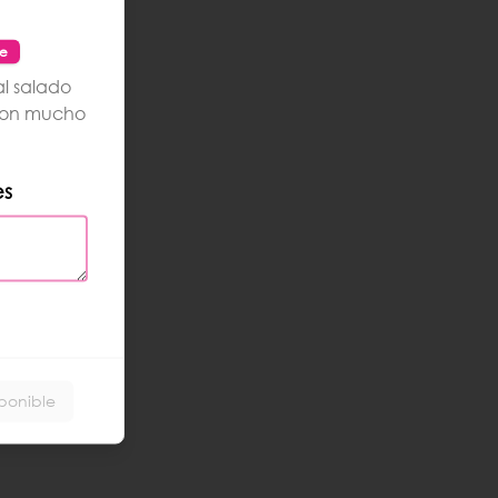
le
l salado
con mucho
es
sponible