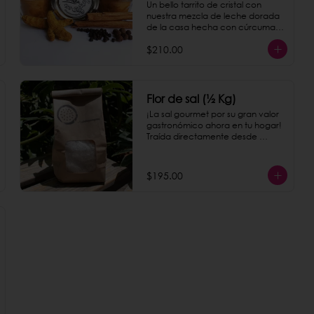
Un bello tarrito de cristal con 
nuestra mezcla de leche dorada 
de la casa hecha con cúrcuma, 
pimienta negra y canela.
$210.00
Flor de sal (½ Kg)
¡La sal gourmet por su gran valor 
gastronómico ahora en tu hogar! 
Traída directamente desde 
Colima, le dará a todos los platillos 
un toque delicioso.
$195.00