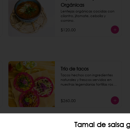
Orgánicas
Lentejas orgánicas cocidas con 
cilantro, jitomate, cebolla y 
comino.
$120.00
Trío de tacos
Tacos hechos con ingredientes 
naturales y frescos servidos en 
nuestras legendarias tortillas rosas 
hechas a mano al momento. Dar 
la opción de los 6 rellenos de 
tacos: - pastor de setas - 
$260.00
machacha tofu - coliflor con 
requesón de coco - papas al 
curry - camote al pesto - crudi 
(mousse de aguacate).
Tamal de salsa g