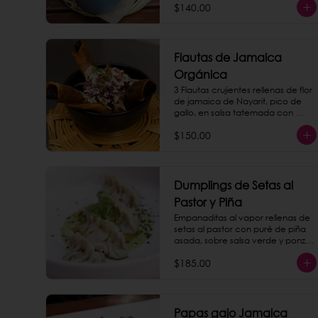
$140.00
Flautas de Jamaica
Orgánica
3 Flautas crujientes rellenas de flor 
de jamaica de Nayarit, pico de 
gallo, en salsa tatemada con 
crema de nuez de la india.
$150.00
Dumplings de Setas al
Pastor y Piña
Empanaditas al vapor rellenas de 
setas al pastor con puré de piña 
asada, sobre salsa verde y ponzu. 
(4 piezas)
$185.00
Papas gajo Jamaica