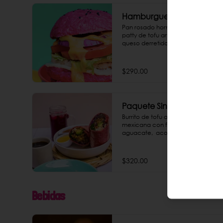
Hamburguesa Rosa
Pan rosado horneado en casa, 
patty de tofu artesanal asado, 
queso derretido y mayo tofu 
chipotle.
$290.00
Paquete Single Burrito
Burrito de tofu artesanal a la 
mexicana con frijol orgánico y 
aguacate,  acompañado con 
mayo chipotle casera. Incluye un 
agua de jamaica o un café de 
olla. ¡Todo un paquete rico y 
$320.00
saludable, que le puedes dar un 
saber explosivo agregando 
chorizo de garbanzo como extra!
Bebidas