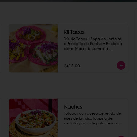
Kit Tacos
Trío de Tacos + Sopa de Lentejas 
o Ensalada de Pepino + Bebida a 
elegir (Agua de Jamaica 
orgánica, Café de Olla o Agua 
mineral Topo Chico)
$415.00
Nachos
Totopos con queso derretido de 
nuez de la india, topping de 
cebollín y pico de gallo fresco. 
Para darle un sabor explosivo 
agrega chorizo de garbanzo 