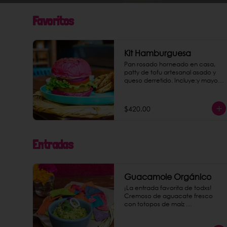
Favoritos
Kit Hamburguesa
Pan rosado horneado en casa, 
patty de tofu artesanal asado y 
queso derretido. Incluye:y mayo 
tofu chipotle, papas gajo jamaica 
y una bebida a elegir.
$420.00
Entradas
Guacamole Orgánico
¡La entrada favorita de todxs! 
Cremoso de aguacate fresco 
con totopos de maíz 
nixtamalizado.