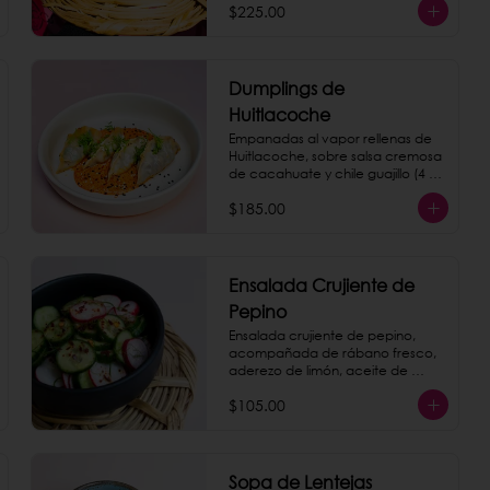
como extra.
$225.00
Dumplings de
Huitlacoche
Empanadas al vapor rellenas de 
Huitlacoche, sobre salsa cremosa 
de cacahuate y chile guajillo (4 
piezas)
$185.00
Ensalada Crujiente de
Pepino
Ensalada crujiente de pepino, 
acompañada de rábano fresco, 
aderezo de limón, aceite de 
sésamo y hojas de menta.
$105.00
Sopa de Lentejas