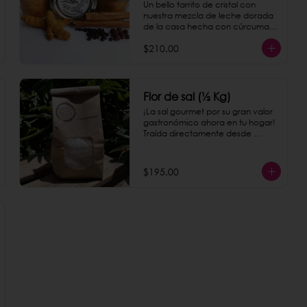
Un bello tarrito de cristal con 
nuestra mezcla de leche dorada 
de la casa hecha con cúrcuma, 
pimienta negra y canela.
$210.00
Flor de sal (½ Kg)
¡La sal gourmet por su gran valor 
gastronómico ahora en tu hogar! 
Traída directamente desde 
Colima, le dará a todos los platillos 
un toque delicioso.
$195.00