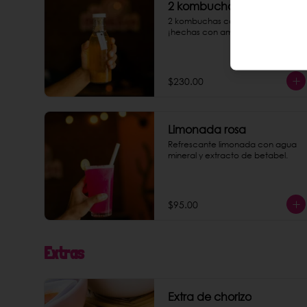
2 kombuchas
2 kombuchas caseras de 350ml 
¡hechas con amor!
$230.00
Limonada rosa
Refrescante limonada con agua 
mineral y extracto de betabel.
$95.00
Extras
Extra de chorizo