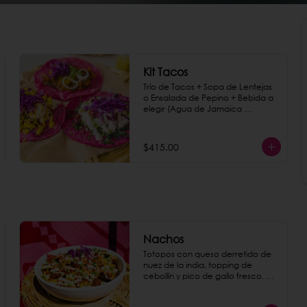
Kit Tacos
Trío de Tacos + Sopa de Lentejas 
o Ensalada de Pepino + Bebida a 
elegir (Agua de Jamaica 
orgánica, Café de Olla o Agua 
mineral Topo Chico)
$415.00
Nachos
Totopos con queso derretido de 
nuez de la india, topping de 
cebollín y pico de gallo fresco. 
Para darle un sabor explosivo 
agrega chorizo de garbanzo 