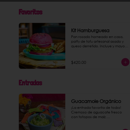
Favoritos
Kit Hamburguesa
Pan rosado horneado en casa, 
patty de tofu artesanal asado y 
queso derretido. Incluye:y mayo 
tofu chipotle, papas gajo jamaica 
y una bebida a elegir.
$420.00
Entradas
Guacamole Orgánico
¡La entrada favorita de todxs! 
Cremoso de aguacate fresco 
con totopos de maíz 
nixtamalizado.