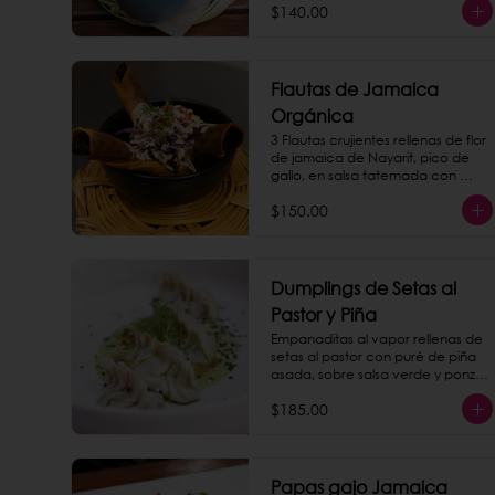
$140.00
Flautas de Jamaica
Orgánica
3 Flautas crujientes rellenas de flor 
de jamaica de Nayarit, pico de 
gallo, en salsa tatemada con 
crema de nuez de la india.
$150.00
Dumplings de Setas al
Pastor y Piña
Empanaditas al vapor rellenas de 
setas al pastor con puré de piña 
asada, sobre salsa verde y ponzu. 
(4 piezas)
$185.00
Papas gajo Jamaica