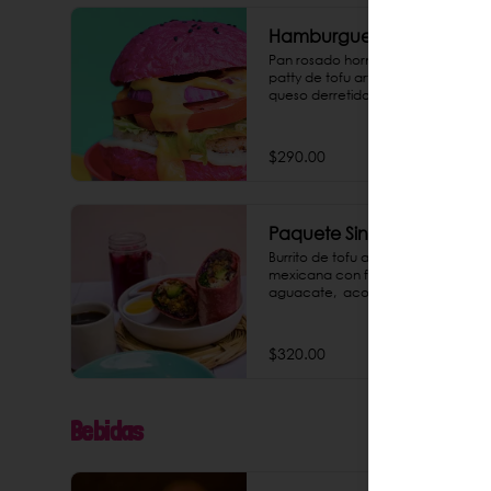
Hamburguesa Rosa
Pan rosado horneado en casa, 
patty de tofu artesanal asado, 
queso derretido y mayo tofu 
chipotle.
$290.00
Paquete Single Burrito
Burrito de tofu artesanal a la 
mexicana con frijol orgánico y 
aguacate,  acompañado con 
mayo chipotle casera. Incluye un 
agua de jamaica o un café de 
olla. ¡Todo un paquete rico y 
$320.00
saludable, que le puedes dar un 
saber explosivo agregando 
chorizo de garbanzo como extra!
Bebidas