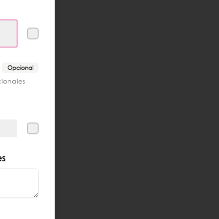
Opcional
cionales
es