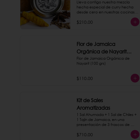
Lleva contigo nuestra mezcla 
hecha especial de curry hecha 
desde cero en nuestras cocinas. 
¡Es la misma que servimos en 
$210.00
nuestro taquito de papas!
Flor de Jamaica
Orgánica de Nayarit
(100 grs)
Flor de Jamaica Orgánica de 
Nayarit (100 grs)
$110.00
Kit de Sales
Aromatízadas
1 Sal Ahumada + 1 Sal de Chiles + 
1 Tajín de Jamaica, en una 
presentación de 3 frascos de 
vidrios sobre una base de 
$710.00
madera.