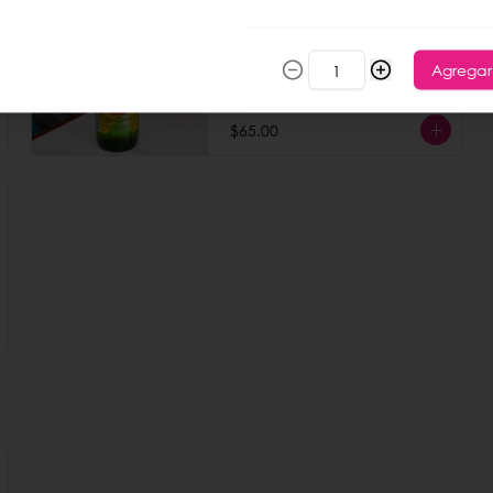
Cerveza xx
355 ml.
Agregar
$65.00