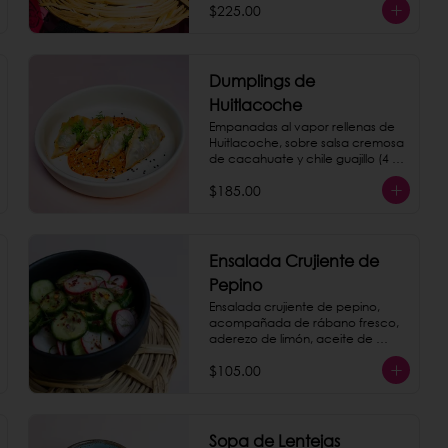
como extra.
$225.00
Dumplings de
Huitlacoche
Empanadas al vapor rellenas de 
Huitlacoche, sobre salsa cremosa 
de cacahuate y chile guajillo (4 
piezas)
$185.00
Ensalada Crujiente de
Pepino
Ensalada crujiente de pepino, 
acompañada de rábano fresco, 
aderezo de limón, aceite de 
sésamo y hojas de menta.
$105.00
Sopa de Lentejas