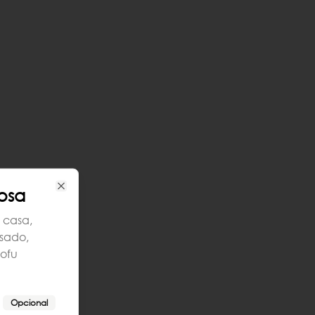
osa
Close
 casa,
asado,
tofu
Opcional