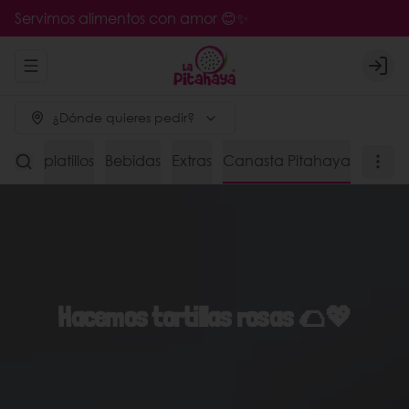
Servimos alimentos con amor 😊✨
Abrir menu de navegación
Logi
¿Dónde quieres pedir?
s de platillos
Bebidas
Extras
Canasta Pitahaya
Hacemos tortillas rosas 🌮💖