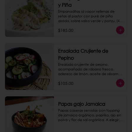
y Piña
Empanaditas al vapor rellenas de 
setas al pastor con puré de piña 
asada, sobre salsa verde y ponzu. (4 
piezas)
$185.00
Ensalada Crujiente de
Pepino
Ensalada crujiente de pepino, 
acompañada de rábano fresco, 
aderezo de limón, aceite de sésamo y 
hojas de menta.
$105.00
Papas gajo Jamaica
Papas caseras servidas con topping 
de jamaica orgánica, paprika, ajo en 
polvo y flor de sal orgánica. A elegir: 
queso de nuez, chipotle mayo o 
catsup.