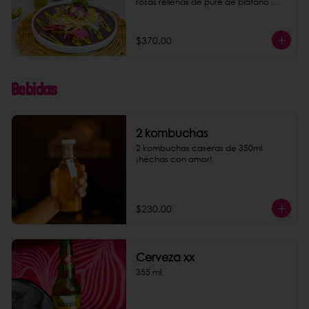
rosas rellenas de puré de plátano 
macho y almendras. Acompaña tu 
platillo con nuestra conocida 
limonada rosa o agua de jamaica. 
$370.00
Puedes darles un toque más rico 
agregando chorizo de garbanzo 
como extra.
Bebidas
2 kombuchas
2 kombuchas caseras de 350ml 
¡hechas con amor!
$230.00
Cerveza xx
355 ml.