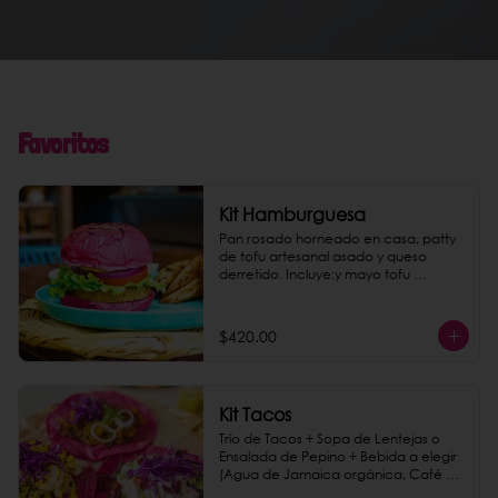
Favoritos
Kit Hamburguesa
Pan rosado horneado en casa, patty 
de tofu artesanal asado y queso 
derretido. Incluye:y mayo tofu 
chipotle, papas gajo jamaica y una 
bebida a elegir.
$420.00
Kit Tacos
Trío de Tacos + Sopa de Lentejas o 
Ensalada de Pepino + Bebida a elegir 
(Agua de Jamaica orgánica, Café de 
Olla o Agua mineral Topo Chico)