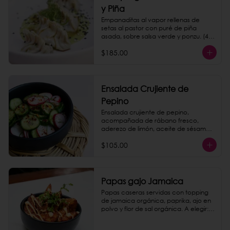
y Piña
Empanaditas al vapor rellenas de 
setas al pastor con puré de piña 
asada, sobre salsa verde y ponzu. (4 
piezas)
$185.00
Ensalada Crujiente de
Pepino
Ensalada crujiente de pepino, 
acompañada de rábano fresco, 
aderezo de limón, aceite de sésamo y 
hojas de menta.
$105.00
Papas gajo Jamaica
Papas caseras servidas con topping 
de jamaica orgánica, paprika, ajo en 
polvo y flor de sal orgánica. A elegir: 
queso de nuez, chipotle mayo o 
catsup.