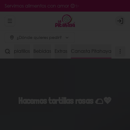
Servimos alimentos con amor 😊✨
Abrir menu de navegación
Logi
¿Dónde quieres pedir?
s de platillos
Bebidas
Extras
Canasta Pitahaya
Hacemos tortillas rosas 🌮💖