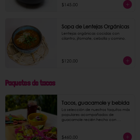
$145.00
Sopa de Lentejas Orgánicas
Lentejas orgánicas cocidas con 
cilantro, jitomate, cebolla y comino.
$120.00
Paquetes de tacos
Tacos, guacamole y bebida
La selección de nuestros taquitos más 
populares acompañados de 
guacamole recién hecho con 
totopos de maíz nixtamalizado y una 
bebida a elegir entre agua de 
jamaica o limonada rosa.
$460.00