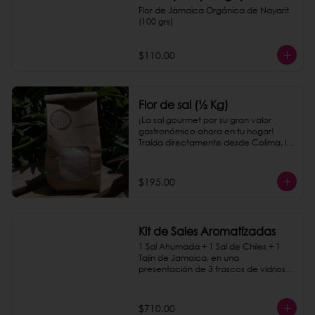
Flor de Jamaica Orgánica de Nayarit 
(100 grs)
$110.00
Flor de sal (½ Kg)
¡La sal gourmet por su gran valor 
gastronómico ahora en tu hogar! 
Traída directamente desde Colima, le 
dará a todos los platillos un toque 
delicioso.
$195.00
Kit de Sales Aromatízadas
1 Sal Ahumada + 1 Sal de Chiles + 1 
Tajín de Jamaica, en una 
presentación de 3 frascos de vidrios 
sobre una base de madera.
$710.00