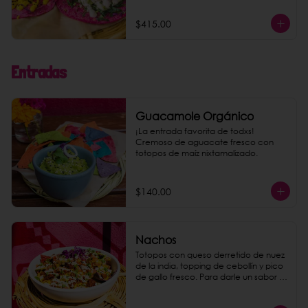
$415.00
Entradas
Guacamole Orgánico
¡La entrada favorita de todxs! 
Cremoso de aguacate fresco con 
totopos de maíz nixtamalizado.
$140.00
Nachos
Totopos con queso derretido de nuez 
de la india, topping de cebollín y pico 
de gallo fresco. Para darle un sabor 
explosivo agrega chorizo de 
garbanzo como extra.