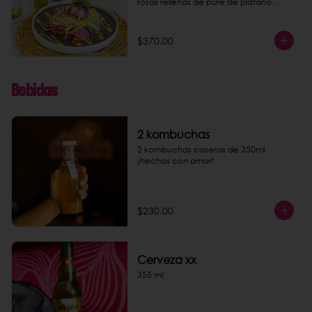
rosas rellenas de puré de plátano 
macho y almendras. Acompaña tu 
platillo con nuestra conocida 
limonada rosa o agua de jamaica. 
$370.00
Puedes darles un toque más rico 
agregando chorizo de garbanzo 
como extra.
Bebidas
2 kombuchas
2 kombuchas caseras de 350ml 
¡hechas con amor!
$230.00
Cerveza xx
355 ml.