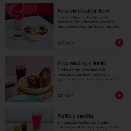
Paquete Mexican Bowl
Nuestro Mexican Protein Bowl 
contiene: Tofu artesanal, camote, 
arroz a la mexicana, frijoles, vegetales 
frescos, chukrut, guacamole, aderezo 
y semillas. 

Completa tu paquete con una 
$350.00
Horchata de Amaranto, que es una 
bebida tradicional ligera y 
refrescante, preparada con semillas 
de amaranto, arroz y canela.
Paquete Single Burrito
Burrito de tofu artesanal a la 
mexicana con frijol orgánico y 
aguacate,  acompañado con mayo 
chipotle casera. Incluye un agua de 
jamaica o un café de olla. ¡Todo un 
paquete rico y saludable, que le 
$320.00
puedes dar un saber explosivo 
agregando chorizo de garbanzo 
como extra!
Platillo y bebida
Enfrijoladas hechas con frijoles 
cremosos sobre las auténticas tortillas 