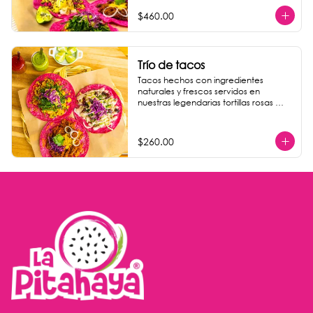
jamaica o limonada rosa.
$460.00
Trío de tacos
Tacos hechos con ingredientes 
naturales y frescos servidos en 
nuestras legendarias tortillas rosas 
hechas a mano al momento. Dar la 
opción de los 6 rellenos de tacos: - 
pastor de setas - machacha tofu - 
$260.00
coliflor con requesón de coco - 
papas al curry - camote al pesto - 
crudi (mousse de aguacate).