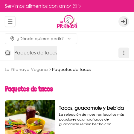
Servimos alimentos con amor 😊✨
Abrir menu de navegación
Logi
¿Dónde quieres pedir?
Paquetes de tacos
La Pitahaya Vegana
Paquetes de tacos
Paquetes de tacos
Tacos, guacamole y bebida
La selección de nuestros taquitos más 
populares acompañados de 
guacamole recién hecho con 
totopos de maíz nixtamalizado y una 
bebida a elegir entre agua de 