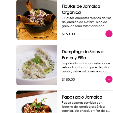
Flautas de Jamaica
Orgánica
3 Flautas crujientes rellenas de flor 
de jamaica de Nayarit, pico de 
gallo, en salsa tatemada con 
crema de nuez de la india.
$150.00
Dumplings de Setas al
Pastor y Piña
Empanaditas al vapor rellenas de 
setas al pastor con puré de piña 
asada, sobre salsa verde y ponzu. 
(4 piezas)
$185.00
Papas gajo Jamaica
Papas caseras servidas con 
topping de jamaica orgánica, 
paprika, ajo en polvo y flor de sal 