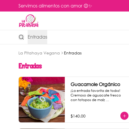
Servimos alimentos con amor 😊✨
Entradas
La Pitahaya Vegana
Entradas
Entradas
Guacamole Orgánico
¡La entrada favorita de todxs! 
Cremoso de aguacate fresco 
con totopos de maíz 
nixtamalizado.
$140.00