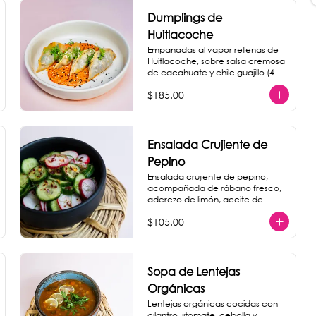
Dumplings de
Huitlacoche
Empanadas al vapor rellenas de 
Huitlacoche, sobre salsa cremosa 
de cacahuate y chile guajillo (4 
piezas)
$185.00
Ensalada Crujiente de
Pepino
Ensalada crujiente de pepino, 
acompañada de rábano fresco, 
aderezo de limón, aceite de 
sésamo y hojas de menta.
$105.00
Sopa de Lentejas
Orgánicas
Lentejas orgánicas cocidas con 
cilantro, jitomate, cebolla y 