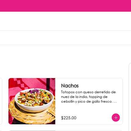
Nachos
Totopos con queso derretido de 
nuez de la india, topping de 
cebollín y pico de gallo fresco. 
Para darle un sabor explosivo 
agrega chorizo de garbanzo 
como extra.
$225.00