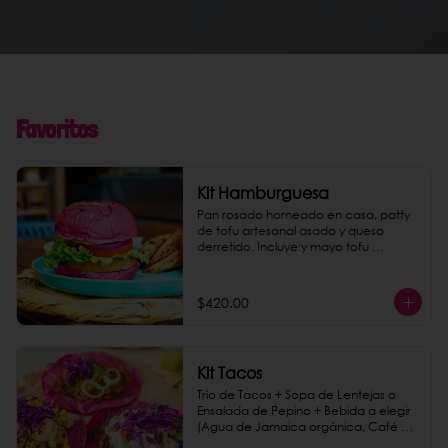
Favoritos
Kit Hamburguesa
Pan rosado horneado en casa, patty 
de tofu artesanal asado y queso 
derretido. Incluye:y mayo tofu 
chipotle, papas gajo jamaica y una 
bebida a elegir.
$420.00
Kit Tacos
Trío de Tacos + Sopa de Lentejas o 
Ensalada de Pepino + Bebida a elegir 
(Agua de Jamaica orgánica, Café de 
Olla o Agua mineral Topo Chico)