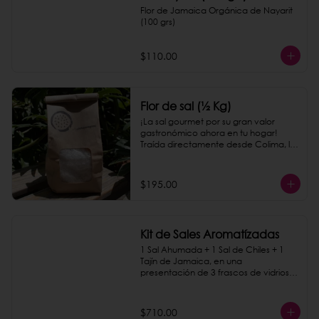
Flor de Jamaica Orgánica de Nayarit 
(100 grs)
$110.00
Flor de sal (½ Kg)
¡La sal gourmet por su gran valor 
gastronómico ahora en tu hogar! 
Traída directamente desde Colima, le 
dará a todos los platillos un toque 
delicioso.
$195.00
Kit de Sales Aromatízadas
1 Sal Ahumada + 1 Sal de Chiles + 1 
Tajín de Jamaica, en una 
presentación de 3 frascos de vidrios 
sobre una base de madera.
$710.00