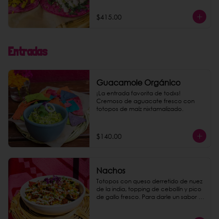
$415.00
Entradas
Guacamole Orgánico
¡La entrada favorita de todxs! 
Cremoso de aguacate fresco con 
totopos de maíz nixtamalizado.
$140.00
Nachos
Totopos con queso derretido de nuez 
de la india, topping de cebollín y pico 
de gallo fresco. Para darle un sabor 
explosivo agrega chorizo de 
garbanzo como extra.