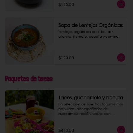
$145.00
Sopa de Lentejas Orgánicas
Lentejas orgánicas cocidas con 
cilantro, jitomate, cebolla y comino.
$120.00
Paquetes de tacos
Tacos, guacamole y bebida
La selección de nuestros taquitos más 
populares acompañados de 
guacamole recién hecho con 
totopos de maíz nixtamalizado y una 
bebida a elegir entre agua de 
jamaica o limonada rosa.
$460.00