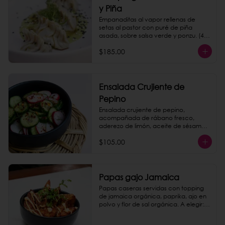
y Piña
Empanaditas al vapor rellenas de 
setas al pastor con puré de piña 
asada, sobre salsa verde y ponzu. (4 
piezas)
$185.00
Ensalada Crujiente de
Pepino
Ensalada crujiente de pepino, 
acompañada de rábano fresco, 
aderezo de limón, aceite de sésamo y 
hojas de menta.
$105.00
Papas gajo Jamaica
Papas caseras servidas con topping 
de jamaica orgánica, paprika, ajo en 
polvo y flor de sal orgánica. A elegir: 
queso de nuez, chipotle mayo o 
catsup.