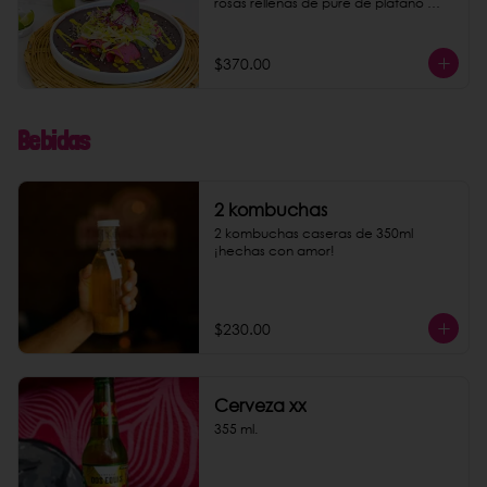
rosas rellenas de puré de plátano 
macho y almendras. Acompaña tu 
platillo con nuestra conocida 
limonada rosa o agua de jamaica. 
$370.00
Puedes darles un toque más rico 
agregando chorizo de garbanzo 
como extra.
Bebidas
2 kombuchas
2 kombuchas caseras de 350ml 
¡hechas con amor!
$230.00
Cerveza xx
355 ml.