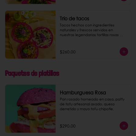
Trío de tacos
Tacos hechos con ingredientes 
naturales y frescos servidos en 
nuestras legendarias tortillas rosas 
hechas a mano al momento. Dar la 
opción de los 6 rellenos de tacos: - 
pastor de setas - machacha tofu - 
$260.00
coliflor con requesón de coco - 
papas al curry - camote al pesto - 
crudi (mousse de aguacate).
Paquetes de platillos
Hamburguesa Rosa
Pan rosado horneado en casa, patty 
de tofu artesanal asado, queso 
derretido y mayo tofu chipotle.
$290.00