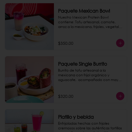
Paquete Mexican Bowl
Nuestro Mexican Protein Bowl 
contiene: Tofu artesanal, camote, 
arroz a la mexicana, frijoles, vegetales 
frescos, chukrut, guacamole, aderezo 
y semillas. 

Completa tu paquete con una 
$350.00
Horchata de Amaranto, que es una 
bebida tradicional ligera y 
refrescante, preparada con semillas 
de amaranto, arroz y canela.
Paquete Single Burrito
Burrito de tofu artesanal a la 
mexicana con frijol orgánico y 
aguacate,  acompañado con mayo 
chipotle casera. Incluye un agua de 
jamaica o un café de olla. ¡Todo un 
paquete rico y saludable, que le 
$320.00
puedes dar un saber explosivo 
agregando chorizo de garbanzo 
como extra!
Platillo y bebida
Enfrijoladas hechas con frijoles 
cremosos sobre las auténticas tortillas 