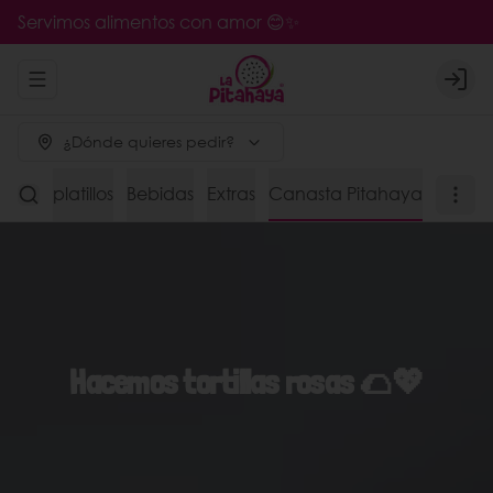
Servimos alimentos con amor 😊✨
Abrir menu de navegación
Logi
¿Dónde quieres pedir?
s de platillos
Bebidas
Extras
Canasta Pitahaya
Hacemos tortillas rosas 🌮💖